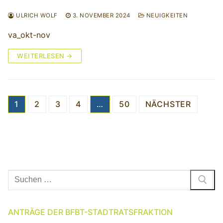
ULRICH WOLF
3. NOVEMBER 2024
NEUIGKEITEN
va_okt-nov
WEITERLESEN →
Seitennummerierung
1
2
3
4
…
50
NÄCHSTER
der
Beiträge
Suchen
nach:
ANTRÄGE DER BFBT-STADTRATSFRAKTION