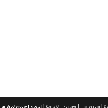
ür Brotterode-Trusetal |
Kontakt
|
Partner
|
Impressum
|
D